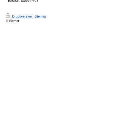
Telefon: 05964 467
Druckversion
|
Sitemap
© Siemer