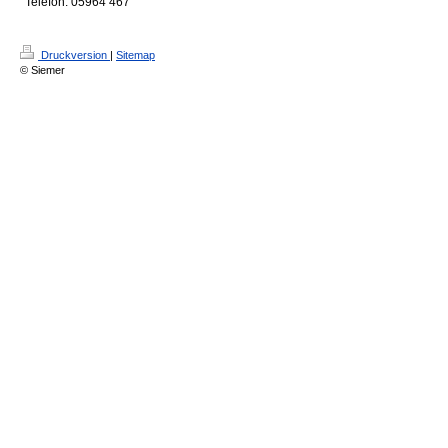
Telefon: 05964 467
Druckversion
|
Sitemap
© Siemer