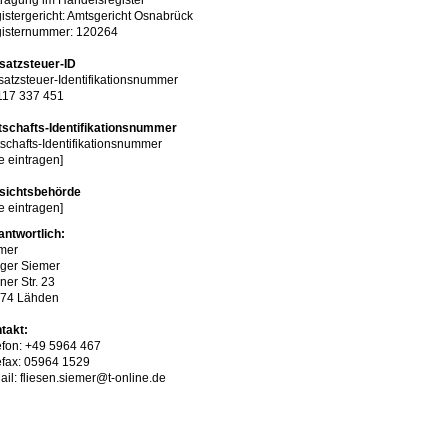
tragung im Handelsregister
istergericht: Amtsgericht Osnabrück
isternummer: 120264
atzsteuer-ID
atzsteuer-Identifikationsnummer
17 337 451
tschafts-Identifikationsnummer
tschafts-Identifikationsnummer
te eintragen]
sichtsbehörde
te eintragen]
antwortlich:
mer
ger Siemer
ner Str. 23
74 Lähden
takt:
efon: +49 5964 467
efax: 05964 1529
ail: fliesen.siemer@t-online.de