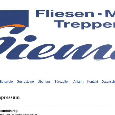
Beispiele
Grundsteine
Über uns
Bürozeiten
Anfahrt
Kontakt
Datensch
mpressum
istereintrag