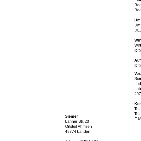
Ein
Reg
Reg
Ums
Ums
DE1
Wir
Wir
[bit
Auf
[bit
Ver
Sie
Lud
Lah
497
Kon
Tel
Tel
Siemer
E-M
Lahner Str. 23
Ortsteil Ahmsen
49774 Lähden